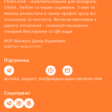
Choko.Link - мультипосилання для Instagram,
TikTok, Twitter та інших соцмереж. З ним ти
можеш розмістити в свому профілі зразу всі
посилання та контакти. Витисни максимум з
одного посилання - cкорочуй посилання,
створюй біосторінки та QR-коди.
ФОП Манжула Давид Вадимович
(ЄДРПОУ 3632111939)
Підтримка
@choko_support_bot
Довідка
support@choko.link
Соцмережі