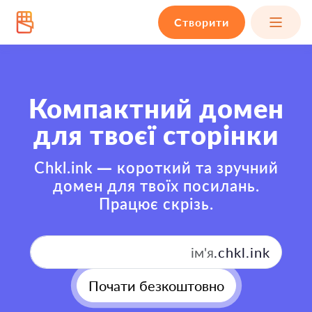
Створити
Компактний домен
для твоєї сторінки
Chkl.ink — короткий та зручний
домен для твоїх посилань.
Працює скрізь.
.chkl.ink
Почати безкоштовно